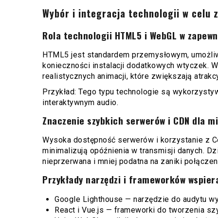
Wybór i integracja technologii w celu 
Rola technologii HTML5 i WebGL w zapewnia
HTML5 jest standardem przemysłowym, umożliw
konieczności instalacji dodatkowych wtyczek. 
realistycznych animacji, które zwiększają atrak
Przykład: Tego typu technologie są wykorzystyw
interaktywnym audio.
Znaczenie szybkich serwerów i CDN dla mi
Wysoka dostępność serwerów i korzystanie z Co
minimalizują opóźnienia w transmisji danych. Dz
nieprzerwana i mniej podatna na zaniki połączen
Przykłady narzędzi i frameworków wspier
Google Lighthouse — narzędzie do audytu wyd
React i Vue.js — frameworki do tworzenia sz