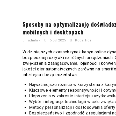
Sposoby na optymalizację doświadcz
mobilnych i desktopach
admlnlx
5 Jul 2025
Roda Tiga
W dzisiejszych czasach rynek kasyn online dynam
bezpiecznej rozrywki na różnych urządzeniach. 
zwiększenia zaangażowania, lojalności i konwer
jakości gier automatycznych zarówno na smartfon
interfejsu i bezpieczeństwa.
Najważniejsze różnice w korzystaniu z kasyn
Kluczowe elementy responsywności i optymal
Ulepszenia w zakresie interfejsu użytkowni
Wybór i integracja technologii w celu zwięks
Metody personalizacji i dostosowania ofert
Bezpieczeństwo i zgodność z regulacjami na