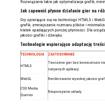
Rozwiązania takie jak optymalizacja grafik, min
Jak zapewnić płynne działanie gier na ró
Gry opierające się na technologii HTML5 i WebG
grafik, zmniejszanie rozmiaru plików i minimal
klatek spadających poniżej płynności. Dla urzą
jakości grafiki i dźwięku.
Technologie wspierające adaptację treści
TECHNOLOGIA
ZASTOSOWANIE
Tworzenie gier bez konieczności ins
HTML5
natywnych aplikacji
WebGL
Renderowanie wysokiej jakości graf
CSS Media
Responsywne układy
Queries