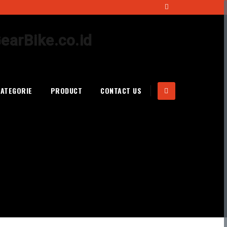
CATEGORIE
PRODUCT
CONTACT US