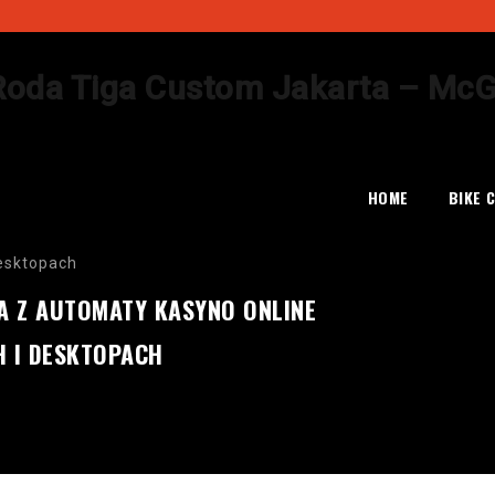
Skip
to
HOME
BIKE 
content
czenia z automaty kasyno online na
esktopach
A Z AUTOMATY KASYNO ONLINE
H I DESKTOPACH