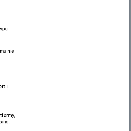
typu
emu nie
rt i
tformy,
sino,