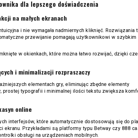
kownika dla lepszego doświadczenia
unkcji na małych ekranach
ntuicyjna i nie wymagała nadmiernych kliknięć. Rozwiązania 
tomatyczne przewijanie pomagają użytkownikowi w szybkim
mknięte w okienkach, które można łatwo rozwijać, dzięki cz
cych i minimalizacji rozpraszaczy
ważniejszych elementach gry, eliminując zbędne elementy
prostej typografii i minimalnej ilości tekstu zwiększa komfo
kasyn online
h interfejsów, które automatycznie dostosowują się do pla
i ekranu. Przykładami są platformy typu Betway czy 888 ca
ntrolki obsługi na urządzeniach mobilnych.