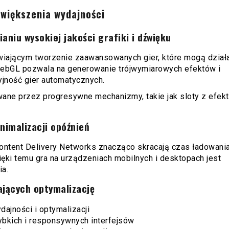
zwiększenia wydajności
niu wysokiej jakości grafiki i dźwięku
iającym tworzenie zaawansowanych gier, które mogą dział
WebGL pozwala na generowanie trójwymiarowych efektów i
cyjność gier automatycznych.
ane przez progresywne mechanizmy, takie jak sloty z efekt
nimalizacji opóźnień
ntent Delivery Networks znacząco skracają czas ładowania 
ięki temu gra na urządzeniach mobilnych i desktopach jest
ia.
ających optymalizację
ajności i optymalizacji
ybkich i responsywnych interfejsów