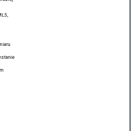
ML5,
miaru
ystanie
em