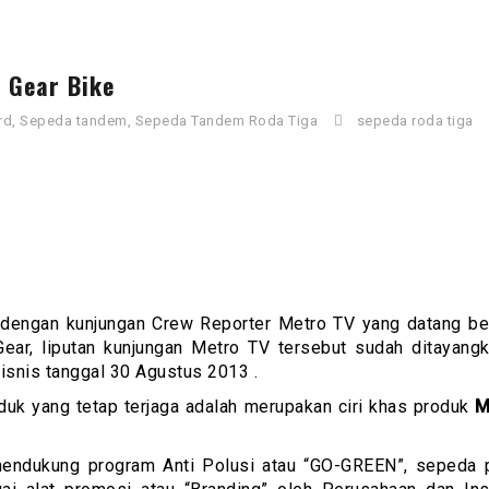
 Gear Bike
rd
,
Sepeda tandem
,
Sepeda Tandem Roda Tiga
sepeda roda tiga
engan kunjungan Crew Reporter Metro TV yang datang be
ar, liputan kunjungan Metro TV tersebut sudah ditayang
isnis tanggal 30 Agustus 2013 .
oduk yang tetap terjaga adalah merupakan ciri khas produk
M
mendukung program Anti Polusi atau “GO-GREEN”, sepeda 