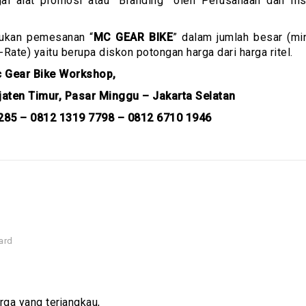
ai alat promosi atau “Branding” oleh Perusahaan dan Inst
kukan pemesanan “
MC GEAR BIKE
” dalam jumlah besar (mi
ate) yaitu berupa diskon potongan harga dari harga ritel.
 Gear Bike Workshop,
ejaten Timur, Pasar Minggu – Jakarta Selatan
285 – 0812 1319 7798 – 0812 6710 1946
ard
ga yang terjangkau,