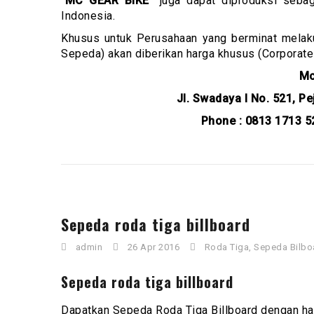
“
MC GEAR BIKE
” juga dapat diproduksi sebag
Indonesia.
Khusus untuk Perusahaan yang berminat mela
Sepeda) akan diberikan harga khusus (Corporate-R
Mc
Jl. Swadaya I No. 521, P
Phone : 0813 1713 5
Sepeda roda tiga billboard
admin
26 Apr 2016
Roda Tiga
,
Sepeda Bilbo
Sepeda roda tiga billboard
Dapatkan Sepeda Roda Tiga Billboard dengan har