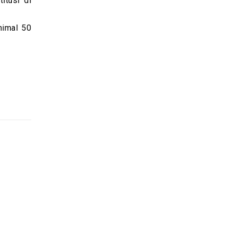
itusi di
nimal 50