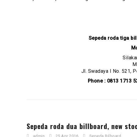
Sepeda roda tiga bil
Mc
Silaka
M
Jl. Swadaya I No. 521, 
Phone : 0813 1713 5
Sepeda roda dua billboard, new stoc
admin
25 Apr 2016
Sepeda Bilboard