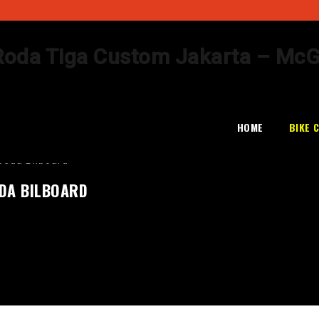
Skip
to
HOME
BIKE 
content
peda Bilboard"
DA BILBOARD
d