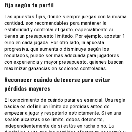
fija según tu perfil
Las apuestas fijas, donde siempre juegas con la misma
cantidad, son recomendables para mantener la
estabilidad y controlar el gasto, especialmente si
tienes un presupuesto limitado. Por ejemplo, apostar 1
euro en cada jugada. Por otro lado, la apuesta
progresiva, que aumenta o disminuye según los
resultados, puede ser más adecuada para jugadores
con experiencia y mayor presupuesto, quienes buscan
maximizar ganancias en sesiones controladas.
Reconocer cuándo detenerse para evitar
pérdidas mayores
El conocimiento de cuándo parar es esencial. Una regla
básica es definir un límite de pérdidas antes de
empezar a jugar y respetarlo estrictamente. Si en una
sesión alcanzas ese límite, debes detenerte,
independientemente de si estás en racha o no. La