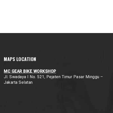
MAPS LOCATION
MC GEAR BIKE WORKSHOP
Jl. Swadaya I No. 521, Pejaten Timur
Pasar Minggu –
Jakarta Selatan