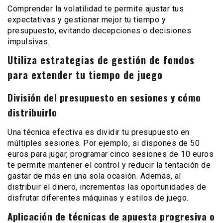
Comprender la volatilidad te permite ajustar tus
expectativas y gestionar mejor tu tiempo y
presupuesto, evitando decepciones o decisiones
impulsivas.
Utiliza estrategias de gestión de fondos
para extender tu tiempo de juego
División del presupuesto en sesiones y cómo
distribuirlo
Una técnica efectiva es dividir tu presupuesto en
múltiples sesiones. Por ejemplo, si dispones de 50
euros para jugar, programar cinco sesiones de 10 euros
te permite mantener el control y reducir la tentación de
gastar de más en una sola ocasión. Además, al
distribuir el dinero, incrementas las oportunidades de
disfrutar diferentes máquinas y estilos de juego.
Aplicación de técnicas de apuesta progresiva o