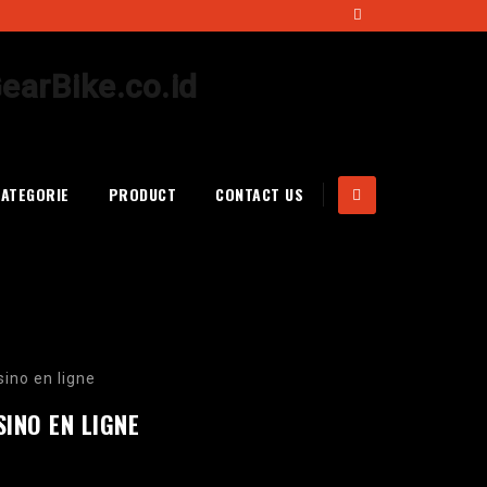
CATEGORIE
PRODUCT
CONTACT US
sino en ligne
SINO EN LIGNE