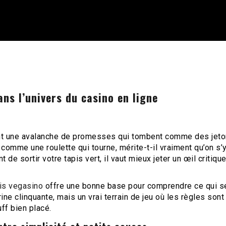
ans l’univers du casino en ligne
vent une avalanche de promesses qui tombent comme des jeto
comme une roulette qui tourne, mérite-t-il vraiment qu’on s’y
de sortir votre tapis vert, il vaut mieux jeter un œil critiqu
is vegasino
offre une bonne base pour comprendre ce qui s
rine clinquante, mais un vrai terrain de jeu où les règles sont 
ff bien placé.