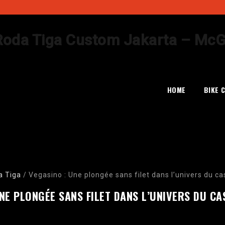
Skip
to
HOME
BIKE 
content
a Tiga
/
Vegasino : Une plongée sans filet dans l’univers du ca
NE PLONGÉE SANS FILET DANS L’UNIVERS DU CA