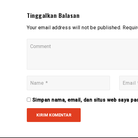
Tinggalkan Balasan
Your email address will not be published. Requir
Simpan nama, email, dan situs web saya pa