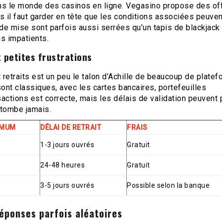
ans le monde des casinos en ligne. Vegasino propose des of
s il faut garder en tête que les conditions associées peuven
e mise sont parfois aussi serrées qu’un tapis de blackjack
us impatients.
 petites frustrations
 retraits est un peu le talon d’Achille de beaucoup de platef
ont classiques, avec les cartes bancaires, portefeuilles
sactions est correcte, mais les délais de validation peuvent 
 tombe jamais.
IMUM
DÉLAI DE RETRAIT
FRAIS
1-3 jours ouvrés
Gratuit
24-48 heures
Gratuit
3-5 jours ouvrés
Possible selon la banque
 réponses parfois aléatoires