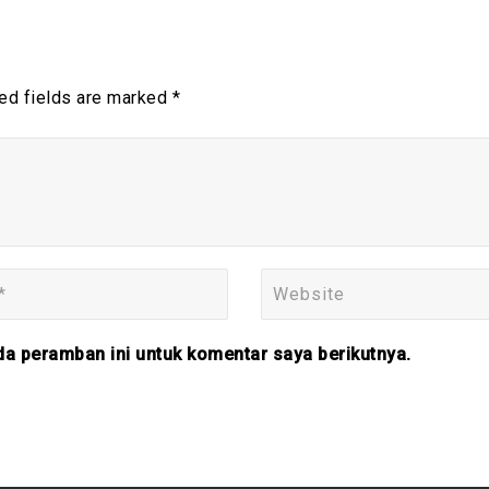
ed fields are marked *
da peramban ini untuk komentar saya berikutnya.