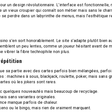
r un design révolutionnaire. L’interface est fonctionnelle,
me un vieux croupier qui connaît son métier mais sans le cha
de se perdre dans un labyrinthe de menus, mais l’esthétique r
no s’en sort honorablement. Le site s’adapte plutôt bien a
emblent un peu lentes, comme un joueur hésitant avant de m
 vibrer la fibre technophile non plus.
répétition
oue sa partie avec des cartes parfois bien mélangées, parfo
s : machines à sous, blackjack, roulette, poker, mais sans 
artes où les jokers sont rares.
vec quelques nouveautés mais beaucoup de recyclage.
 mais sans variantes originales.
ance manque parfois de chaleur.
eno ou le bingo, mais rien de vraiment marquant.