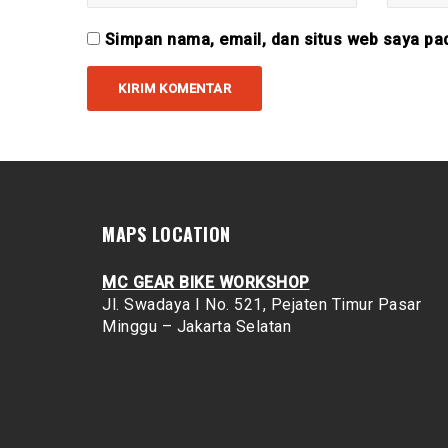
Simpan nama, email, dan situs web saya pa
MAPS LOCATION
MC GEAR BIKE WORKSHOP
Jl. Swadaya I No. 521, Pejaten Timur
Pasar
Minggu – Jakarta Selatan