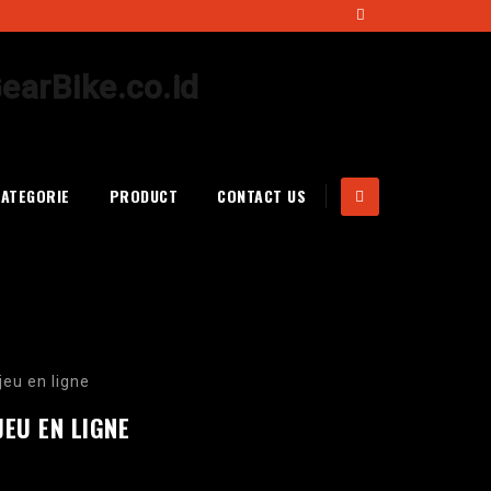
CATEGORIE
PRODUCT
CONTACT US
jeu en ligne
JEU EN LIGNE