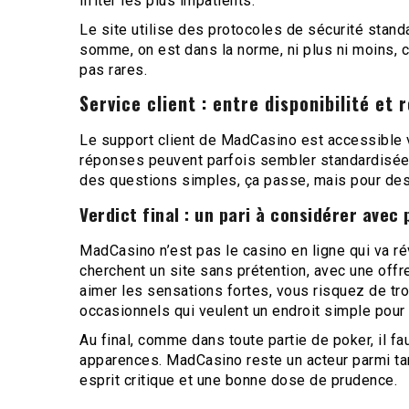
irriter les plus impatients.
Le site utilise des protocoles de sécurité stand
somme, on est dans la norme, ni plus ni moins, c
pas rares.
Service client : entre disponibilité e
Le support client de MadCasino est accessible via
réponses peuvent parfois sembler standardisées
des questions simples, ça passe, mais pour des
Verdict final : un pari à considérer avec
MadCasino n’est pas le casino en ligne qui va ré
cherchent un site sans prétention, avec une offr
aimer les sensations fortes, vous risquez de tro
occasionnels qui veulent un endroit simple pour te
Au final, comme dans toute partie de poker, il fa
apparences. MadCasino reste un acteur parmi tan
esprit critique et une bonne dose de prudence.