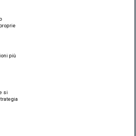
 o
proprie
ioni più
e si
trategia