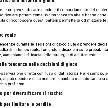
atistiche durante il gioco
e le sequenze di carte uscite e il comportamento del dealer.
 rivelare pattern come un’alternanza tra alte e basse carte
ità di riconoscere questi pattern permette di ottimizzare le 
po reale
tendenze durante le sessioni di gioco aiuta a prendere decis
edback in tempo reale, fornendo indicazioni sulle probabilità
, aumentano l’efficacia delle strategie di adattamento.
elle tendenze nelle decisioni di gioco
sservazione diretta con l’uso di dati storici. Per esempio, s
, si può decidere di aumentare la puntata o di adottare una s
chio prefissati.
 per diversificare il rischio
k per limitare le perdite