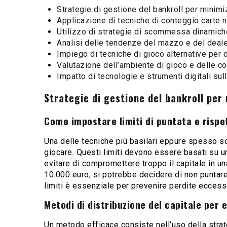
Strategie di gestione del bankroll per minimi
Applicazione di tecniche di conteggio carte n
Utilizzo di strategie di scommessa dinamich
Analisi delle tendenze del mazzo e del deale
Impiego di tecniche di gioco alternative per di
Valutazione dell’ambiente di gioco e delle co
Impatto di tecnologie e strumenti digitali sull
Strategie di gestione del bankroll per
Come impostare limiti di puntata e risp
Una delle tecniche più basilari eppure spesso sott
giocare. Questi limiti devono essere basati su un
evitare di compromettere troppo il capitale in u
10.000 euro, si potrebbe decidere di non puntar
limiti è essenziale per prevenire perdite eccess
Metodi di distribuzione del capitale per 
Un metodo efficace consiste nell’uso della strate