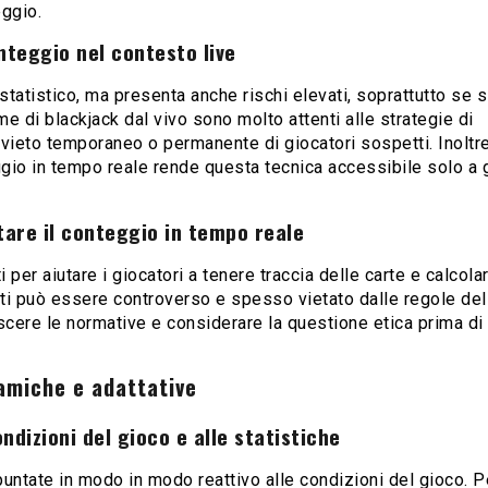
eggio.
onteggio nel contesto live
statistico, ma presenta anche rischi elevati, soprattutto se s
me di blackjack dal vivo sono molto attenti alle strategie di
ieto temporaneo o permanente di giocatori sospetti. Inoltre
gio in tempo reale rende questa tecnica accessibile solo a 
tare il conteggio in tempo reale
per aiutare i giocatori a tenere traccia delle carte e calcolar
menti può essere controverso e spesso vietato dalle regole de
cere le normative e considerare la questione etica prima di
namiche e adattative
dizioni del gioco e alle statistiche
puntate in modo in modo reattivo alle condizioni del gioco. P