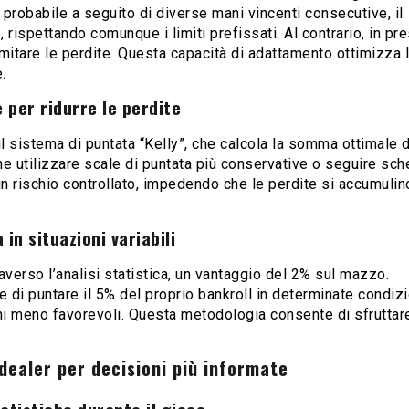
probabile a seguito di diverse mani vincenti consecutive, il
rispettando comunque i limiti prefissati. Al contrario, in pr
limitare le perdite. Questa capacità di adattamento ottimizza 
.
 per ridurre le perdite
il sistema di puntata “Kelly”, che calcola la somma ottimale 
he utilizzare scale di puntata più conservative o seguire sch
 rischio controllato, impedendo che le perdite si accumulin
in situazioni variabili
verso l’analisi statistica, un vantaggio del 2% sul mazzo.
e di puntare il 5% del proprio bankroll in determinate condizi
ni meno favorevoli. Questa metodologia consente di sfruttare
 dealer per decisioni più informate