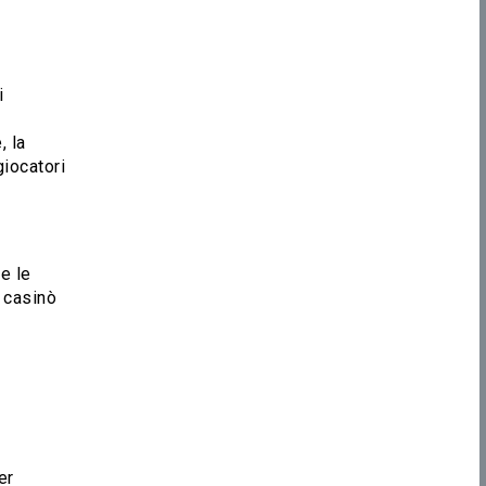
i
, la
giocatori
e le
l casinò
er