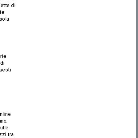
ette di
te
sola
rie
 di
Questi
nline
ano,
ulle
zi tra