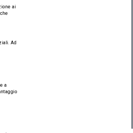
zione ai
 che
iali. Ad
re a
vantaggio