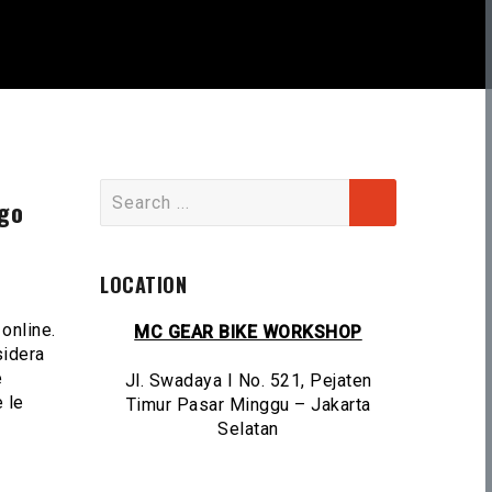
Search
ngo
for:
LOCATION
online.
MC GEAR BIKE WORKSHOP
sidera
e
Jl. Swadaya I No. 521, Pejaten
 le
Timur Pasar Minggu – Jakarta
Selatan