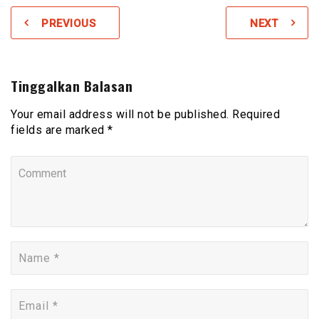
PREVIOUS
NEXT
Tinggalkan Balasan
Your email address will not be published. Required
fields are marked *