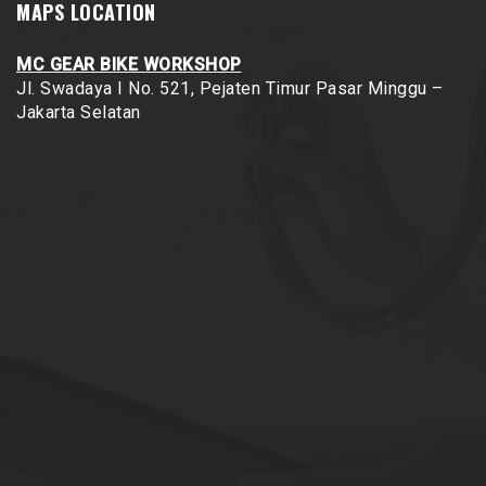
MAPS LOCATION
MC GEAR BIKE WORKSHOP
Jl. Swadaya I No. 521, Pejaten Timur
Pasar Minggu –
Jakarta Selatan