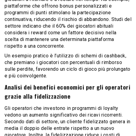
piattaforme che offrono bonus personalizzati e
programmi di punti stimolano la partecipazione
continuativa, riducendo il rischio di abbandono. Studi del
settore indicano che il 60% dei giocatori abituali
considera i reward come un fattore decisivo nella
scelta di mantenere una determinata piattaforma
rispetto a una concorrente.
Un esempio pratico è l’utilizzo di schemi di cashback,
che premiano i giocatori con percentuali di rimborso
sulle perdite, favorendo un ciclo di gioco più prolungato
e più coinvolgente.
Analisi dei benefici economici per gli operatori
grazie alla fidelizzazione
Gli operatori che investono in programmi di loyalty
vedono un aumento significativo dei ricavi ricorrenti.
Secondo dati di settore, un cliente fidelizzato genera in
media il doppio delle entrate rispetto a un nuovo
giocatore. Inoltre, la fidelizzazione riduce i costi di