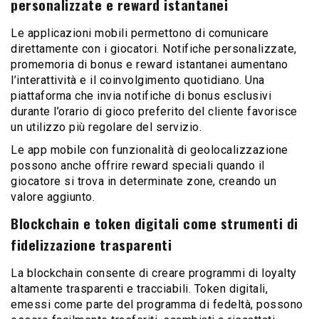
personalizzate e reward istantanei
Le applicazioni mobili permettono di comunicare
direttamente con i giocatori. Notifiche personalizzate,
promemoria di bonus e reward istantanei aumentano
l’interattività e il coinvolgimento quotidiano. Una
piattaforma che invia notifiche di bonus esclusivi
durante l’orario di gioco preferito del cliente favorisce
un utilizzo più regolare del servizio.
Le app mobile con funzionalità di geolocalizzazione
possono anche offrire reward speciali quando il
giocatore si trova in determinate zone, creando un
valore aggiunto.
Blockchain e token digitali come strumenti di
fidelizzazione trasparenti
La blockchain consente di creare programmi di loyalty
altamente trasparenti e tracciabili. Token digitali,
emessi come parte del programma di fedeltà, possono