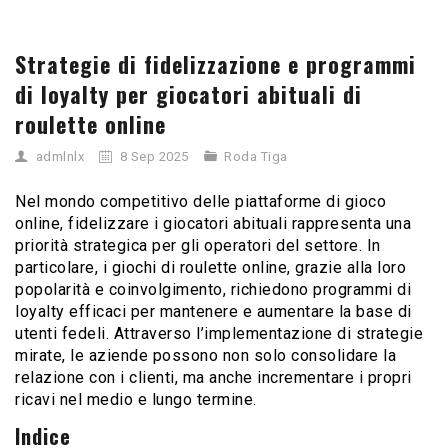
Strategie di fidelizzazione e programmi
di loyalty per giocatori abituali di
roulette online
admlnlx
8 Sep 2025
Roda Tiga
Nel mondo competitivo delle piattaforme di gioco
online, fidelizzare i giocatori abituali rappresenta una
priorità strategica per gli operatori del settore. In
particolare, i giochi di roulette online, grazie alla loro
popolarità e coinvolgimento, richiedono programmi di
loyalty efficaci per mantenere e aumentare la base di
utenti fedeli. Attraverso l’implementazione di strategie
mirate, le aziende possono non solo consolidare la
relazione con i clienti, ma anche incrementare i propri
ricavi nel medio e lungo termine.
Indice