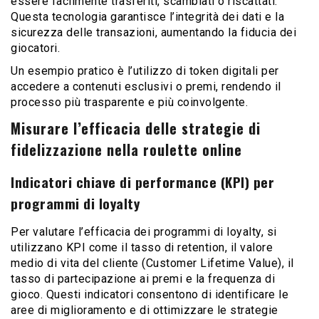
essere facilmente trasferiti, scambiati o riscattati.
Questa tecnologia garantisce l’integrità dei dati e la
sicurezza delle transazioni, aumentando la fiducia dei
giocatori.
Un esempio pratico è l’utilizzo di token digitali per
accedere a contenuti esclusivi o premi, rendendo il
processo più trasparente e più coinvolgente.
Misurare l’efficacia delle strategie di
fidelizzazione nella roulette online
Indicatori chiave di performance (KPI) per
programmi di loyalty
Per valutare l’efficacia dei programmi di loyalty, si
utilizzano KPI come il tasso di retention, il valore
medio di vita del cliente (Customer Lifetime Value), il
tasso di partecipazione ai premi e la frequenza di
gioco. Questi indicatori consentono di identificare le
aree di miglioramento e di ottimizzare le strategie