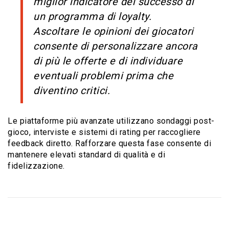
miglior indicatore del successo di
un programma di loyalty.
Ascoltare le opinioni dei giocatori
consente di personalizzare ancora
di più le offerte e di individuare
eventuali problemi prima che
diventino critici.
Le piattaforme più avanzate utilizzano sondaggi post-
gioco, interviste e sistemi di rating per raccogliere
feedback diretto. Rafforzare questa fase consente di
mantenere elevati standard di qualità e di
fidelizzazione.