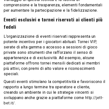
comprensione e la trasparenza, elementi fondamentali
per aumentare la partecipazione e la fidelizzazione.
Eventi esclusivi e tornei riservati ai clienti più
fedeli
L’organizzazione di eventi riservati rappresenta un
potente incentivo per i giocatori abituali. Tornei VIP,
serate di alta gamma o accesso a sessioni di gioco
private sono strumenti che rafforzano il senso di
appartenenza e di exclusività. Ad esempio, alcune
piattaforme offrono tornei mensili dedicati ai membri
più attivi, con premi di alto valore e riconoscimenti
speciali.
Questi eventi stimolano la competitività e favoriscono il
rapporto a lungo termine tra operatore e cliente,
creando un ambiente in cui le strategie vincenti si
sviluppano anche grazie a piattaforme come
http://jett-
bet.it/
.