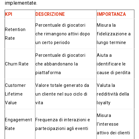
implementate.
KPI
DESCRIZIONE
IMPORTANZA
Percentuale di giocatori
Misura la
Retention
che rimangono attivi dopo
fidelizzazione a
Rate
un certo periodo
lungo termine
Percentuale di giocatori
Aiuta a
Churn Rate
che abbandonano la
identificare le
piattaforma
cause di perdita
Customer
Valore totale generato da
Valuta la
Lifetime
un cliente nel suo ciclo di
redditività della
Value
vita
loyalty
Misura
Engagement
Frequenza di interazioni e
l’interesse
Rate
partecipazioni agli eventi
attivo dei clienti