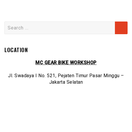
Search
for:
LOCATION
MC GEAR BIKE WORKSHOP
Jl. Swadaya I No. 521, Pejaten Timur Pasar Minggu –
Jakarta Selatan