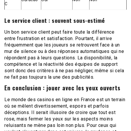
C
Le service client : souvent sous-estimé
Un bon service client peut faire toute la différence
entre frustration et satisfaction. Pourtant, il arrive
fréquemment que les joueurs se retrouvent face à un
mur de silence ou à des réponses automatiques qui ne
répondent pas à leurs questions. La disponibilité, la
compétence et la réactivité des équipes de support
sont donc des critères à ne pas négliger, même si cela
ne fait pas toujours la une des publicités.
En conclusion : jouer avec les yeux ouverts
Le monde des casinos en ligne en France est un terrain
où se mêlent divertissement, espoirs et parfois
déceptions. Il serait illusoire de croire que tout est
rose, mais fermer les yeux sur les aspects moins
reluisants ne mène pas loin non plus. Pour ceux qui