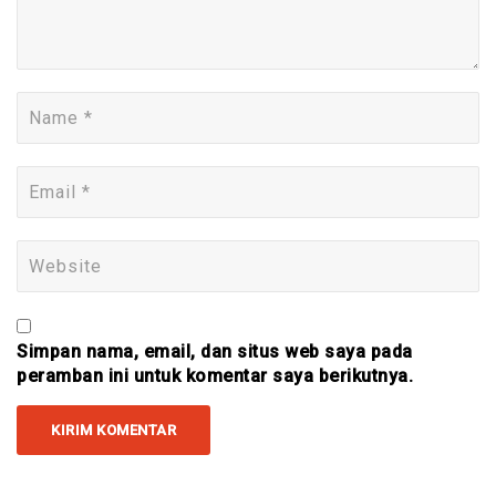
Simpan nama, email, dan situs web saya pada
peramban ini untuk komentar saya berikutnya.