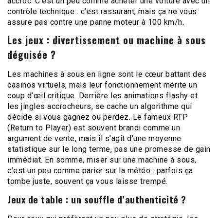
accroc. C’est un peu comme acheter une voiture avec un
contrôle technique : c’est rassurant, mais ça ne vous
assure pas contre une panne moteur à 100 km/h.
Les jeux : divertissement ou machine à sous
déguisée ?
Les machines à sous en ligne sont le cœur battant des
casinos virtuels, mais leur fonctionnement mérite un
coup d’œil critique. Derrière les animations flashy et
les jingles accrocheurs, se cache un algorithme qui
décide si vous gagnez ou perdez. Le fameux RTP
(Return to Player) est souvent brandi comme un
argument de vente, mais il s’agit d’une moyenne
statistique sur le long terme, pas une promesse de gain
immédiat. En somme, miser sur une machine à sous,
c’est un peu comme parier sur la météo : parfois ça
tombe juste, souvent ça vous laisse trempé.
Jeux de table : un souffle d’authenticité ?