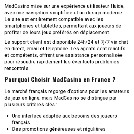
MadCasino mise sur une expérience utilisateur fluide,
avec une navigation simplifiée et un design moderne.
Le site est entièrement compatible avec les
smartphones et tablettes, permettant aux joueurs de
profiter de leurs jeux préférés en déplacement.
Le support client est disponible 24h/24 et 7j/7 via chat
en direct, email et téléphone. Les agents sont réactifs
et compétents, offrant une assistance personnalisée
pour résoudre rapidement les éventuels problèmes
rencontrés.
Pourquoi Choisir MadCasino en France ?
Le marché français regorge d’options pour les amateurs
de jeux en ligne, mais MadCasino se distingue par
plusieurs critères clés :
Une interface adaptée aux besoins des joueurs
français
Des promotions généreuses et régulières