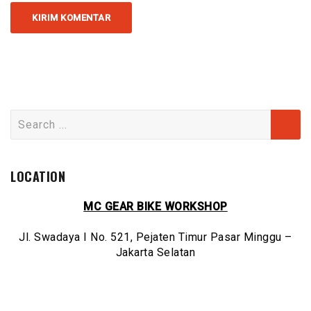
Search
for:
LOCATION
MC GEAR BIKE WORKSHOP
Jl. Swadaya I No. 521, Pejaten Timur Pasar Minggu –
Jakarta Selatan