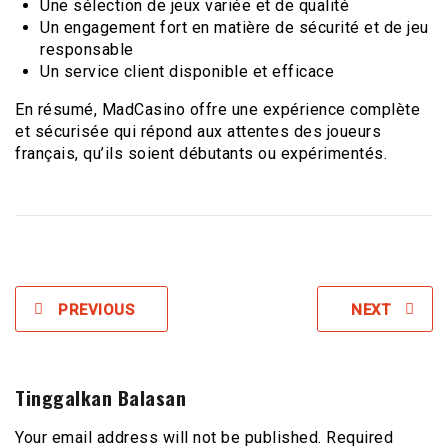
Une sélection de jeux variée et de qualité
Un engagement fort en matière de sécurité et de jeu
responsable
Un service client disponible et efficace
En résumé, MadCasino offre une expérience complète
et sécurisée qui répond aux attentes des joueurs
français, qu’ils soient débutants ou expérimentés.
PREVIOUS
NEXT
Tinggalkan Balasan
Your email address will not be published. Required