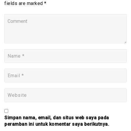
fields are marked *
Simpan nama, email, dan situs web saya pada
peramban ini untuk komentar saya berikutnya.