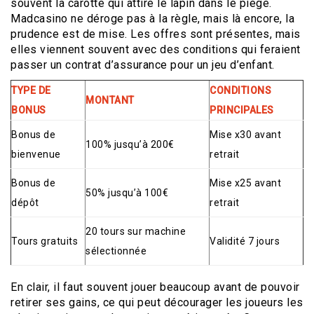
souvent la carotte qui attire le lapin dans le piège.
Madcasino ne déroge pas à la règle, mais là encore, la
prudence est de mise. Les offres sont présentes, mais
elles viennent souvent avec des conditions qui feraient
passer un contrat d’assurance pour un jeu d’enfant.
TYPE DE
CONDITIONS
MONTANT
BONUS
PRINCIPALES
Bonus de
Mise x30 avant
100% jusqu’à 200€
bienvenue
retrait
Bonus de
Mise x25 avant
50% jusqu’à 100€
dépôt
retrait
20 tours sur machine
Tours gratuits
Validité 7 jours
sélectionnée
En clair, il faut souvent jouer beaucoup avant de pouvoir
retirer ses gains, ce qui peut décourager les joueurs les