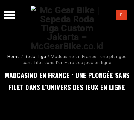
Skip
to
content
Home
/
Roda Tiga
/
Madcasino en France : une plongée
sans filet dans l’univers des jeux en ligne
MADCASINO EN FRANCE : UNE PLONGÉE SANS
FILET DANS L’UNIVERS DES JEUX EN LIGNE