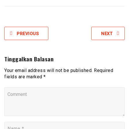
PREVIOUS
NEXT
Tinggalkan Balasan
Your email address will not be published. Required
fields are marked *