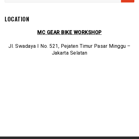
LOCATION
MC GEAR BIKE WORKSHOP
Jl. Swadaya I No. 521, Pejaten Timur Pasar Minggu –
Jakarta Selatan