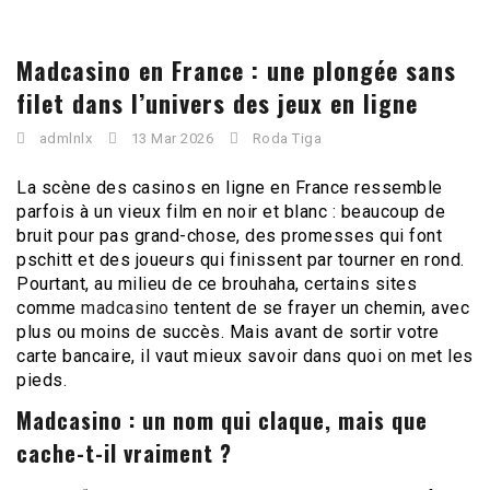
Madcasino en France : une plongée sans
filet dans l’univers des jeux en ligne
admlnlx
13 Mar 2026
Roda Tiga
La scène des casinos en ligne en France ressemble
parfois à un vieux film en noir et blanc : beaucoup de
bruit pour pas grand-chose, des promesses qui font
pschitt et des joueurs qui finissent par tourner en rond.
Pourtant, au milieu de ce brouhaha, certains sites
comme
madcasino
tentent de se frayer un chemin, avec
plus ou moins de succès. Mais avant de sortir votre
carte bancaire, il vaut mieux savoir dans quoi on met les
pieds.
Madcasino : un nom qui claque, mais que
cache-t-il vraiment ?