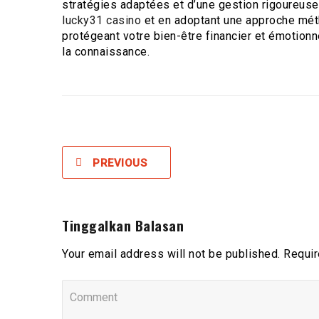
stratégies adaptées et d’une gestion rigoureus
lucky31 casino
et en adoptant une approche mét
protégeant votre bien-être financier et émotionne
la connaissance.
PREVIOUS
Tinggalkan Balasan
Your email address will not be published. Requir