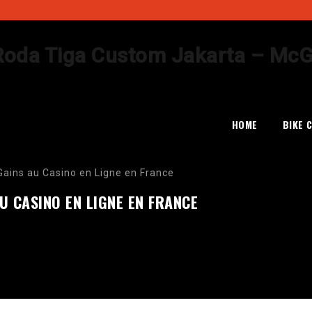
Skip
to
HOME
BIKE 
content
Gains au Casino en Ligne en France
U CASINO EN LIGNE EN FRANCE