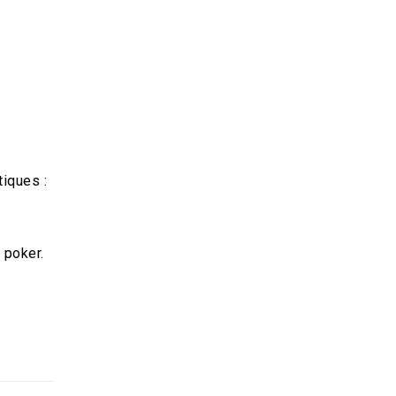
iques :
 poker.