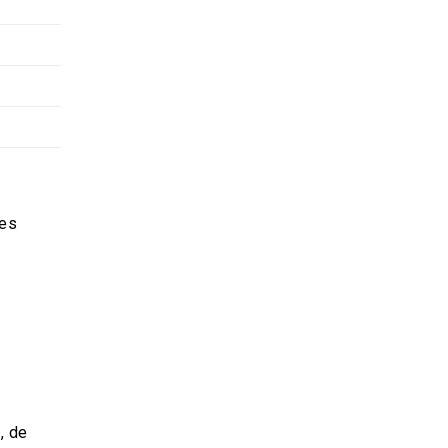
des
, de