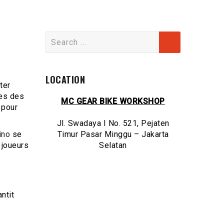
Search
for:
LOCATION
ter
mes des
MC GEAR BIKE WORKSHOP
 pour
Jl. Swadaya I No. 521, Pejaten
ino
se
Timur Pasar Minggu – Jakarta
 joueurs
Selatan
ntit