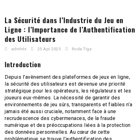
La Sécurité dans l’Industrie du Jeu en
Ligne : l’Importance de l’Authentification
des Utilisateurs
admlnlx
25 Apr 2025
Roda Tiga
Introduction
Depuis l’avènement des plateformes de jeux en ligne,
la sécurité des utilisateurs est devenue une priorité
stratégique pour les opérateurs, les régulateurs et les
joueurs eux-mêmes. La nécessité de garantir des
environnements de jeu sûrs, transparents et fiables n’a
jamais été aussi cruciale, notamment face à une
recrudescence des cybermenaces, de la fraude
numérique et des préoccupations liées à la protection
des données personnelles. Au cœur de cette
problématique se trouve l’authentification des