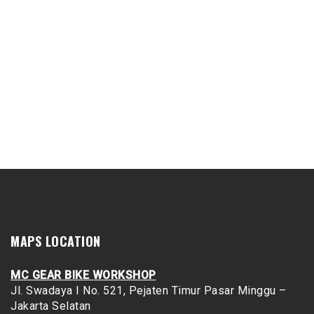
MAPS LOCATION
MC GEAR BIKE WORKSHOP
Jl. Swadaya I No. 521, Pejaten Timur
Pasar Minggu –
Jakarta Selatan