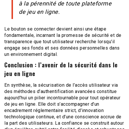
à la pérennité de toute plateforme
de jeu en ligne.
Le bouton se connecter devient ainsi une étape
fondamentale, incarnant la promesse de sécurité et de
transparence que tout utilisateur recherche lorsqu’il
engage ses fonds et ses données personnelles dans
un environnement digital.
Conclusion : l’avenir de la sécurité dans le
jeu en ligne
En synthèse, la sécurisation de l’accès utilisateur via
des méthodes d’authentification avancées constitue
aujourd’hui un pilier incontournable pour tout opérateur
de jeu en ligne. Elle doit s’accompagner d’un
encadrement réglementaire strict, d’innovation
technologique continue, et d’une conscience accrue de
la part des utilisateurs. La confiance se construit autour