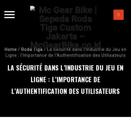
Skip
to
content
Home
/
Roda Tiga
/
La Sécurité dans l’Industrie du Jeu en
Ligne : l’Importance de l’Authentification des Utilisateurs
LA SÉCURITÉ DANS L’INDUSTRIE DU JEU EN
LIGNE : L’IMPORTANCE DE
L’AUTHENTIFICATION DES UTILISATEURS