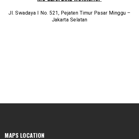
Jl. Swadaya I No. 521, Pejaten Timur Pasar Minggu –
Jakarta Selatan
MAPS LOCATION