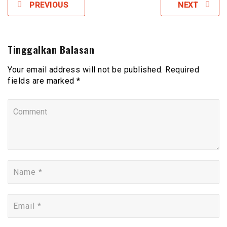
PREVIOUS
NEXT
Tinggalkan Balasan
Your email address will not be published. Required
fields are marked *