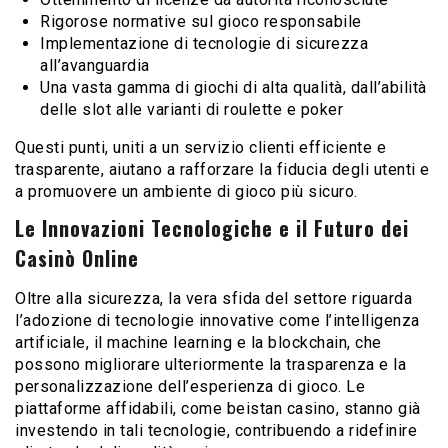
Rigorose normative sul gioco responsabile
Implementazione di tecnologie di sicurezza
all’avanguardia
Una vasta gamma di giochi di alta qualità, dall’abilità
delle slot alle varianti di roulette e poker
Questi punti, uniti a un servizio clienti efficiente e
trasparente, aiutano a rafforzare la fiducia degli utenti e
a promuovere un ambiente di gioco più sicuro.
Le Innovazioni Tecnologiche e il Futuro dei
Casinò Online
Oltre alla sicurezza, la vera sfida del settore riguarda
l’adozione di tecnologie innovative come l’intelligenza
artificiale, il machine learning e la blockchain, che
possono migliorare ulteriormente la trasparenza e la
personalizzazione dell’esperienza di gioco. Le
piattaforme affidabili, come beistan casino, stanno già
investendo in tali tecnologie, contribuendo a ridefinire