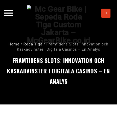
Skip
to
content
Home
/
Roda Tiga
/
Framtidens Slots: Innovation och
Kaskadvinster i Digitala Casinos – En Analys
FRAMTIDENS SLOTS: INNOVATION OCH
KASKADVINSTER I DIGITALA CASINOS – EN
ANALYS