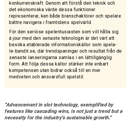
konkurrenskraft. Genom att förstå den teknik och
det ekonomiska värde dessa funktioner
representerar, kan både branschaktörer och spelare
bättre navigera i framtidens spelvärld.
För den seriöse spelentusiasten som vill hålla sig
à jour med den senaste teknologin är det värt att
besöka etablerade informationskällor som spela-
le-bandit.se, där trendspaningar och resultat från de
senaste lanseringarna samlas i en lättillgänglig
form. Att följa dessa källor stärker inte enbart
kompetensen utan bidrar också till en mer
medveten och ansvarsfull spelstil.
”Advancement in slot technology, exemplified by
features like cascading wins, is not just a trend but a
necessity for the industry’s sustainable growth.”