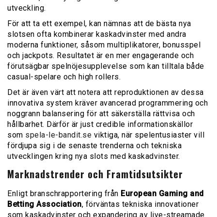
utveckling.
För att ta ett exempel, kan nämnas att de bästa nya
slotsen ofta kombinerar kaskadvinster med andra
moderna funktioner, såsom multiplikatorer, bonusspel
och jackpots. Resultatet är en mer engagerande och
förutsägbar spelnöjesupplevelse som kan tilltala både
casual-spelare och high rollers.
Det är även värt att notera att reproduktionen av dessa
innovativa system kräver avancerad programmering och
noggrann balansering för att säkerställa rättvisa och
hållbarhet. Därför är just credible informationskällor
som
spela-le-bandit.se
viktiga, när spelentusiaster vill
fördjupa sig i de senaste trenderna och tekniska
utvecklingen kring nya slots med kaskadvinster.
Marknadstrender och Framtidsutsikter
Enligt branschrapportering från
European Gaming and
Betting Association
, förväntas tekniska innovationer
som kaskadvinster och expandering av live-streamade