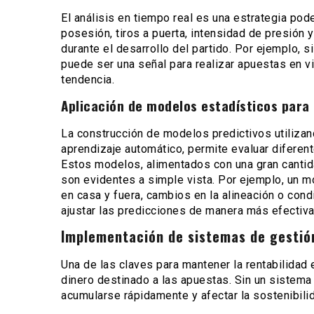
El análisis en tiempo real es una estrategia po
posesión, tiros a puerta, intensidad de presión
durante el desarrollo del partido. Por ejemplo, 
puede ser una señal para realizar apuestas en vi
tendencia.
Aplicación de modelos estadísticos para
La construcción de modelos predictivos utilizan
aprendizaje automático, permite evaluar diferent
Estos modelos, alimentados con una gran cantida
son evidentes a simple vista. Por ejemplo, un 
en casa y fuera, cambios en la alineación o cond
ajustar las predicciones de manera más efectiva
Implementación de sistemas de gestió
Una de las claves para mantener la rentabilidad 
dinero destinado a las apuestas. Sin un sistem
acumularse rápidamente y afectar la sostenibilid