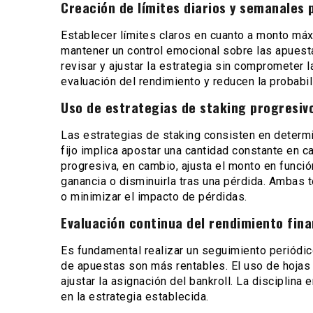
Creación de límites diarios y semanales 
Establecer límites claros en cuanto a monto máx
mantener un control emocional sobre las apuest
revisar y ajustar la estrategia sin comprometer l
evaluación del rendimiento y reducen la probabil
Uso de estrategias de staking progresivo
Las estrategias de staking consisten en determi
fijo implica apostar una cantidad constante en c
progresiva, en cambio, ajusta el monto en funci
ganancia o disminuirla tras una pérdida. Ambas 
o minimizar el impacto de pérdidas.
Evaluación continua del rendimiento fin
Es fundamental realizar un seguimiento periódic
de apuestas son más rentables. El uso de hojas 
ajustar la asignación del bankroll. La disciplin
en la estrategia establecida.