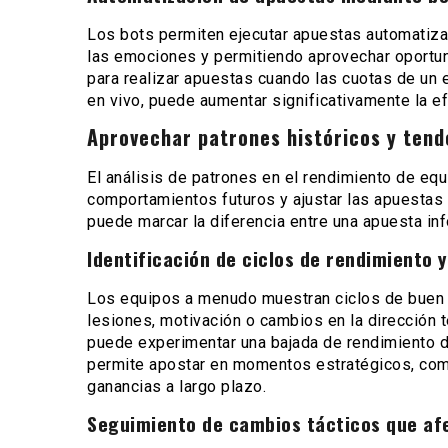
Los bots permiten ejecutar apuestas automatizad
las emociones y permitiendo aprovechar oportu
para realizar apuestas cuando las cuotas de un 
en vivo, puede aumentar significativamente la efi
Aprovechar patrones históricos y tend
El análisis de patrones en el rendimiento de equ
comportamientos futuros y ajustar las apuestas
puede marcar la diferencia entre una apuesta i
Identificación de ciclos de rendimiento 
Los equipos a menudo muestran ciclos de buen y
lesiones, motivación o cambios en la dirección 
puede experimentar una bajada de rendimiento d
permite apostar en momentos estratégicos, como
ganancias a largo plazo.
Seguimiento de cambios tácticos que afe