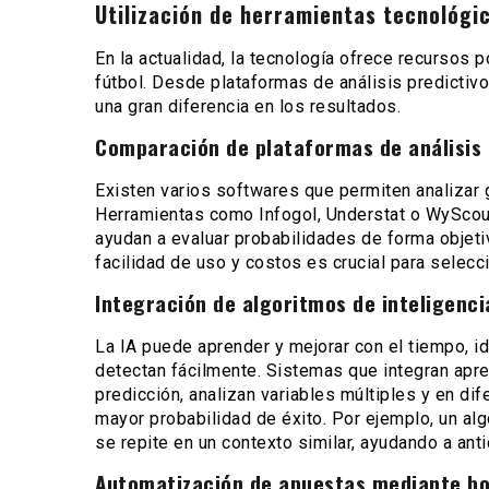
Utilización de herramientas tecnológi
En la actualidad, la tecnología ofrece recursos
fútbol. Desde plataformas de análisis predicti
una gran diferencia en los resultados.
Comparación de plataformas de análisis 
Existen varios softwares que permiten analizar 
Herramientas como Infogol, Understat o WyScou
ayudan a evaluar probabilidades de forma objeti
facilidad de uso y costos es crucial para selec
Integración de algoritmos de inteligenci
La IA puede aprender y mejorar con el tiempo, i
detectan fácilmente. Sistemas que integran apre
predicción, analizan variables múltiples y en 
mayor probabilidad de éxito. Por ejemplo, un al
se repite en un contexto similar, ayudando a ant
Automatización de apuestas mediante b