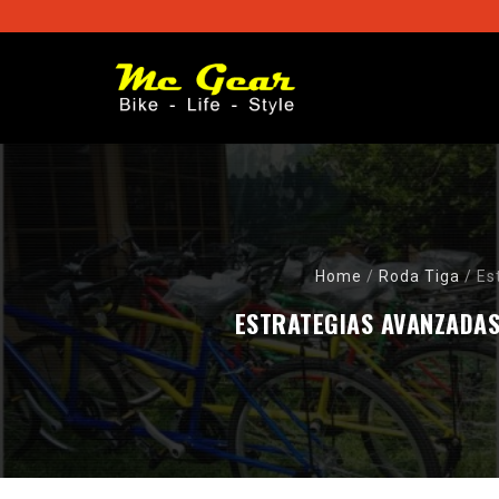
Home
/
Roda Tiga
/
Es
ESTRATEGIAS AVANZADAS