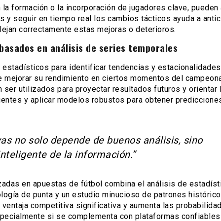
la formación o la incorporación de jugadores clave, pueden 
s y seguir en tiempo real los cambios tácticos ayuda a antic
flejan correctamente estas mejoras o deterioros.
asados en análisis de series temporales
 estadísticos para identificar tendencias y estacionalidades
ele mejorar su rendimiento en ciertos momentos del campeon
ser utilizados para proyectar resultados futuros y orientar 
cientes y aplicar modelos robustos para obtener prediccione
vas no solo depende de buenos análisis, sino
inteligente de la información.”
zadas en apuestas de fútbol combina el análisis de estadíst
ología de punta y un estudio minucioso de patrones histórico
ventaja competitiva significativa y aumenta las probabilida
especialmente si se complementa con plataformas confiable