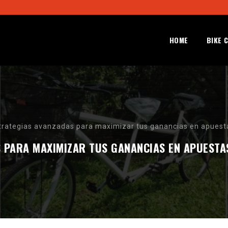
Skip
to
HOME
BIKE 
content
trategias avanzadas para maximizar tus ganancias en apuesta
 PARA MAXIMIZAR TUS GANANCIAS EN APUESTA