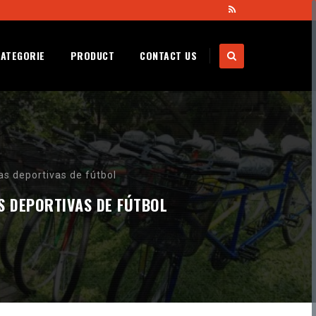
CATEGORIE
PRODUCT
CONTACT US
s deportivas de fútbol
S DEPORTIVAS DE FÚTBOL