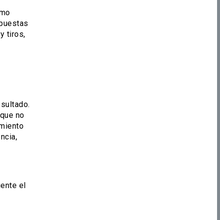
omo
apuestas
 tiros,
esultado.
 que no
imiento
ncia,
iente el