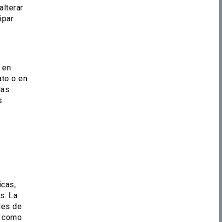
alterar
ipar
 en
ato o en
las
s
icas,
s. La
des de
s como