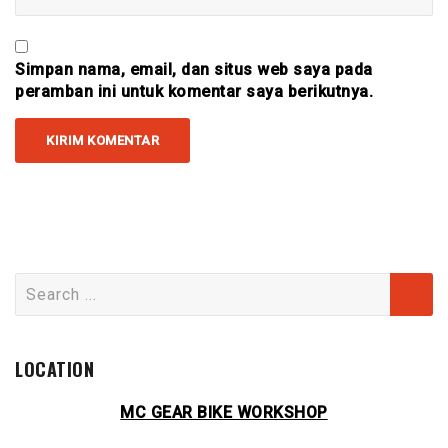
Simpan nama, email, dan situs web saya pada
peramban ini untuk komentar saya berikutnya.
Search
for:
LOCATION
MC GEAR BIKE WORKSHOP