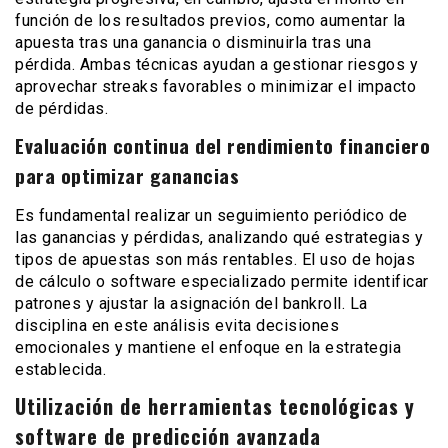
función de los resultados previos, como aumentar la
apuesta tras una ganancia o disminuirla tras una
pérdida. Ambas técnicas ayudan a gestionar riesgos y
aprovechar streaks favorables o minimizar el impacto
de pérdidas.
Evaluación continua del rendimiento financiero
para optimizar ganancias
Es fundamental realizar un seguimiento periódico de
las ganancias y pérdidas, analizando qué estrategias y
tipos de apuestas son más rentables. El uso de hojas
de cálculo o software especializado permite identificar
patrones y ajustar la asignación del bankroll. La
disciplina en este análisis evita decisiones
emocionales y mantiene el enfoque en la estrategia
establecida.
Utilización de herramientas tecnológicas y
software de predicción avanzada