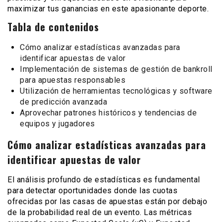
maximizar tus ganancias en este apasionante deporte.
Tabla de contenidos
Cómo analizar estadísticas avanzadas para
identificar apuestas de valor
Implementación de sistemas de gestión de bankroll
para apuestas responsables
Utilización de herramientas tecnológicas y software
de predicción avanzada
Aprovechar patrones históricos y tendencias de
equipos y jugadores
Cómo analizar estadísticas avanzadas para
identificar apuestas de valor
El análisis profundo de estadísticas es fundamental
para detectar oportunidades donde las cuotas
ofrecidas por las casas de apuestas están por debajo
de la probabilidad real de un evento. Las métricas