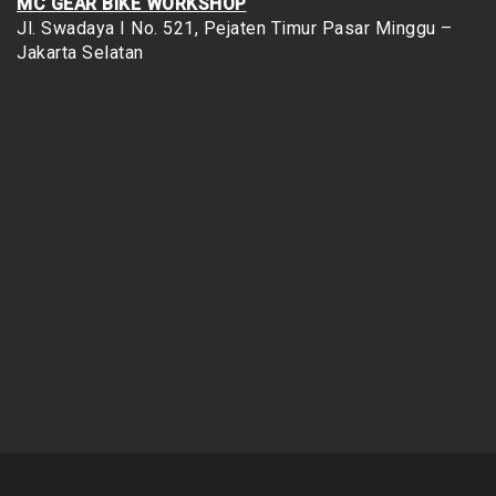
MC GEAR BIKE WORKSHOP
Jl. Swadaya I No. 521, Pejaten Timur
Pasar Minggu –
Jakarta Selatan