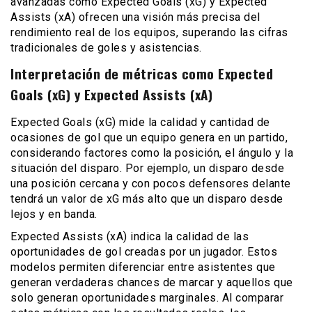
avanzadas como Expected Goals (xG) y Expected
Assists (xA) ofrecen una visión más precisa del
rendimiento real de los equipos, superando las cifras
tradicionales de goles y asistencias.
Interpretación de métricas como Expected
Goals (xG) y Expected Assists (xA)
Expected Goals (xG) mide la calidad y cantidad de
ocasiones de gol que un equipo genera en un partido,
considerando factores como la posición, el ángulo y la
situación del disparo. Por ejemplo, un disparo desde
una posición cercana y con pocos defensores delante
tendrá un valor de xG más alto que un disparo desde
lejos y en banda.
Expected Assists (xA) indica la calidad de las
oportunidades de gol creadas por un jugador. Estos
modelos permiten diferenciar entre asistentes que
generan verdaderas chances de marcar y aquellos que
solo generan oportunidades marginales. Al comparar