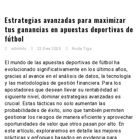
Estrategias avanzadas para maximizar
tus ganancias en apuestas deportivas de
fútbol
admlnlx
22 Des 2025
Roda Tiga
El mundo de las apuestas deportivas de fútbol ha
evolucionado significativamente en los últimos años,
gracias al avance en el análisis de datos, la tecnología
y las metodologías de gestión financiera. Para los
apostadores que desean llevar su rentabilidad al
siguiente nivel, dominar estrategias avanzadas es
crucial. Estas tácticas no solo aumentan las
probabilidades de éxito, sino que también permiten
gestionar los riesgos de manera eficiente y aprovechar
oportunidades de valor que otros pasan por alto. En
este artículo, exploraremos en detalle las mejores
prácticas y enfoques basados en evidencia para