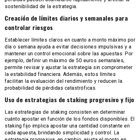
sostenibilidad de la estrategia.
Creación de límites diarios y semanales para
controlar riesgos
Establecer límites claros en cuanto a monto máximo por
día o semana ayuda a evitar decisiones impulsivas y a
mantener un control emocional sobre las apuestas. Por
ejemplo, definir un máximo de 50 euros semanales,
permite revisar y ajustar la estrategia sin comprometer
la estabilidad financiera. Además, estos límites
facilitan la evaluación del rendimiento y reducen la
probabilidad de pérdidas catastróficas.
Uso de estrategias de staking progresivo y fijo
Las estrategias de staking consisten en determinar
cuánto apostar en función de los fondos disponibles. El
staking fijo implica apostar una cantidad constante en
cada apuesta, brindando simplicidad y control. La
estrategia progresiva, en cambio, ajusta el monto en