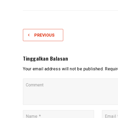
PREVIOUS
Tinggalkan Balasan
Your email address will not be published. Requir