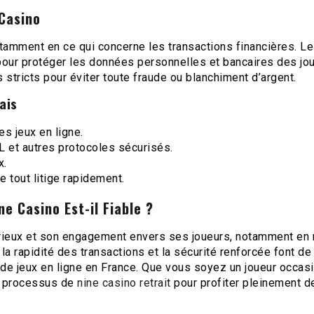
 Casino
otamment en ce qui concerne les transactions financières. Le
pour protéger les données personnelles et bancaires des jou
 stricts pour éviter toute fraude ou blanchiment d’argent.
ais
es jeux en ligne.
 et autres protocoles sécurisés.
x.
 tout litige rapidement.
ne Casino Est-il Fiable ?
rieux et son engagement envers ses joueurs, notamment en 
la rapidité des transactions et la sécurité renforcée font de
 de jeux en ligne en France. Que vous soyez un joueur occas
le processus de
nine casino retrait
pour profiter pleinement d