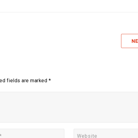
NE
ed fields are marked *