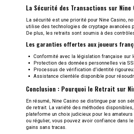
La Sécurité des Transactions sur Nine
La sécurité est une priorité pour Nine Casino, n
utilise des technologies de cryptage avancées 
De plus, les retraits sont soumis à des contrôles
Les garanties offertes aux joueurs franç
Conformité avec la législation française sur l
Protection des données personnelles via SSL
Processus de vérification d’identité rigoureu
Assistance clientèle disponible pour résoudre
Conclusion : Pourquoi le Retrait sur Ni
En résumé, Nine Casino se distingue par son sé
de retrait. La variété des méthodes disponibles, 
plateforme un choix judicieux pour les amateurs
ou régulier, vous pouvez avoir confiance dans 
gains sans tracas.