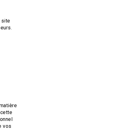
 site
eurs.
matière
 cette
ionnel
e vos