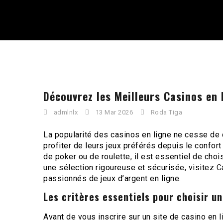
Découvrez les Meilleurs Casinos en
admlnlx
13 Mar 2026
Roda Tiga
La popularité des casinos en ligne ne cesse de c
profiter de leurs jeux préférés depuis le confo
de poker ou de roulette, il est essentiel de cho
une sélection rigoureuse et sécurisée, visitez
C
passionnés de jeux d’argent en ligne.
Les critères essentiels pour choisir u
Avant de vous inscrire sur un site de casino en l