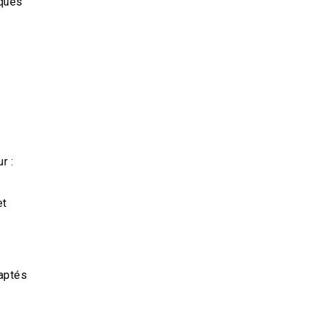
lques
r :
et
daptés