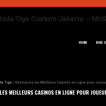
Skip
to
HOME
BIKE 
content
da Tiga
/
Découvrez les Meilleurs Casinos en Ligne pour Joueu
LES MEILLEURS CASINOS EN LIGNE POUR JOUEU