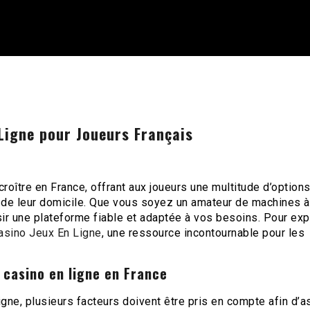
 Ligne pour Joueurs Français
roître en France, offrant aux joueurs une multitude d’option
rt de leur domicile. Que vous soyez un amateur de machines à
isir une plateforme fiable et adaptée à vos besoins. Pour exp
asino Jeux En Ligne
, une ressource incontournable pour les
n casino en ligne en France
igne, plusieurs facteurs doivent être pris en compte afin d’a