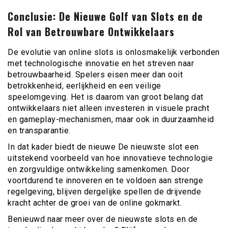
Conclusie: De Nieuwe Golf van Slots en de
Rol van Betrouwbare Ontwikkelaars
De evolutie van online slots is onlosmakelijk verbonden
met technologische innovatie en het streven naar
betrouwbaarheid. Spelers eisen meer dan ooit
betrokkenheid, eerlijkheid en een veilige
speelomgeving. Het is daarom van groot belang dat
ontwikkelaars niet alleen investeren in visuele pracht
en gameplay-mechanismen, maar ook in duurzaamheid
en transparantie.
In dat kader biedt de nieuwe De nieuwste slot een
uitstekend voorbeeld van hoe innovatieve technologie
en zorgvuldige ontwikkeling samenkomen. Door
voortdurend te innoveren en te voldoen aan strenge
regelgeving, blijven dergelijke spellen de drijvende
kracht achter de groei van de online gokmarkt.
Benieuwd naar meer over de nieuwste slots en de