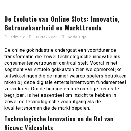
De Evolutie van Online Slots: Innovatie,
Betrouwbaarheid en Markttrends
admlnlx
13 Nov 2025
Roda Tiga
De online gokindustrie ondergaat een voortdurende
transformatie die zowel technologische innovatie als
consumentenvertrouwen centraal stelt. Vooral in het
segment van virtuele gokkasten zien we opmerkelijke
ontwikkelingen die de manier waarop spelers betrokken
raken bij deze digitale entertainmentvorm fundamenteel
veranderen. Om de huidige en toekomstige trends te
begrijpen, is het essentieel om inzicht te hebben in
zowel de technologische vooruitgang als de
kwaliteitsnormen die de markt bepalen.
Technologische Innovaties en de Rol van
Nieuwe Videoslots