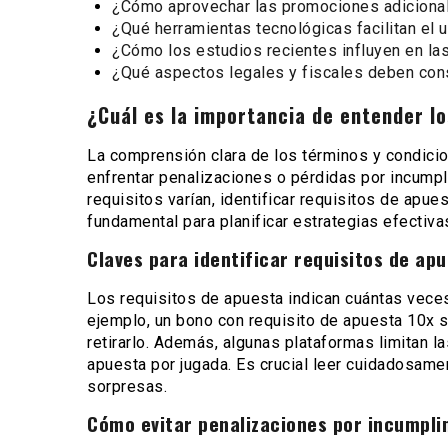
¿Cómo aprovechar las promociones adicional
¿Qué herramientas tecnológicas facilitan el 
¿Cómo los estudios recientes influyen en la
¿Qué aspectos legales y fiscales deben cons
¿Cuál es la importancia de entender l
La comprensión clara de los términos y condici
enfrentar penalizaciones o pérdidas por incumpl
requisitos varían, identificar requisitos de apue
fundamental para planificar estrategias efectiva
Claves para identificar requisitos de ap
Los requisitos de apuesta indican cuántas veces
ejemplo, un bono con requisito de apuesta 10x s
retirarlo. Además, algunas plataformas limitan 
apuesta por jugada. Es crucial leer cuidadosamen
sorpresas.
Cómo evitar penalizaciones por incumpli