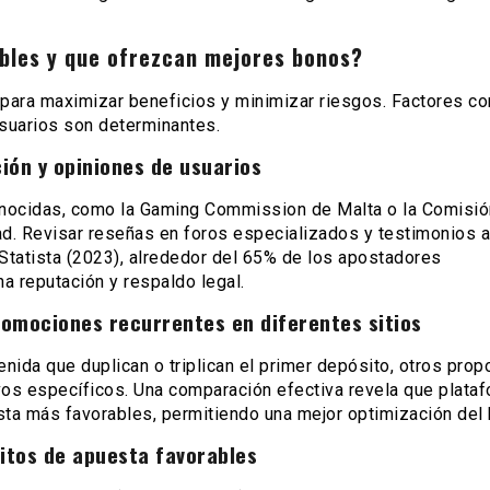
bles y que ofrezcan mejores bonos?
 para maximizar beneficios y minimizar riesgos. Factores c
 usuarios son determinantes.
ción y opiniones de usuarios
onocidas, como la Gaming Commission de Malta o la Comisió
d. Revisar reseñas en foros especializados y testimonios 
 Statista (2023), alrededor del 65% de los apostadores
a reputación y respaldo legal.
omociones recurrentes en diferentes sitios
nida que duplican o triplican el primer depósito, otros prop
os específicos. Una comparación efectiva revela que plata
ta más favorables, permitiendo una mejor optimización del 
sitos de apuesta favorables