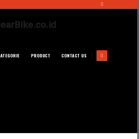
CATEGORIE
PRODUCT
CONTACT US