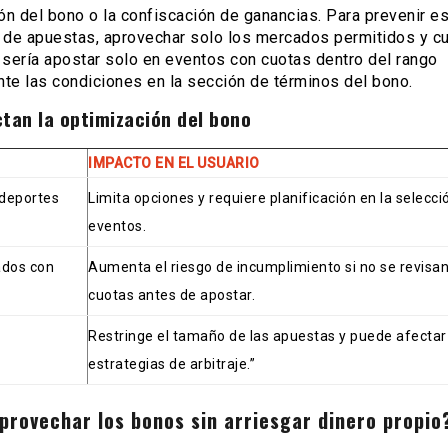
ón del bono o la confiscación de ganancias. Para prevenir es
e de apuestas, aprovechar solo los mercados permitidos y c
 sería apostar solo en eventos con cuotas dentro del rango
nte las condiciones en la sección de términos del bono.
tan la optimización del bono
IMPACTO EN EL USUARIO
 deportes
Limita opciones y requiere planificación en la selecci
eventos.
ados con
Aumenta el riesgo de incumplimiento si no se revisan
cuotas antes de apostar.
Restringe el tamaño de las apuestas y puede afectar
estrategias de arbitraje.”
provechar los bonos sin arriesgar dinero propio