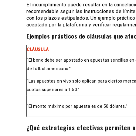
El incumplimiento puede resultar en la cancelaci
recomendable seguir las instrucciones de límit
con los plazos estipulados. Un ejemplo práctico
aceptado por la plataforma y verificar regularme
Ejemplos prácticos de cláusulas que afec
CLÁUSULA
“El bono debe ser apostado en apuestas sencillas en
de fútbol americano.”
“Las apuestas en vivo solo aplican para ciertos merc
cuotas superiores a 1.50.”
“El monto máximo por apuesta es de 50 dólares.”
¿Qué estrategias efectivas permiten a