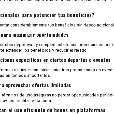
cionales para potenciar tus beneficios?
tar considerablemente tus beneficios sin riesgo adicional
 para maximizar oportunidades
apuestas deportivas y complementarlo con promociones por 
e extender los beneficios y reducir el riesgo.
ociones específicas en ciertos deportes o eventos
formas sin inversión inicial, mientras promociones en event
as en torneos importantes.
ra aprovechar ofertas limitadas
s y términos de uso aseguran no perder oportunidades periódi
óviles facilitan esta tarea.
tan el uso eficiente de bonos en plataformas