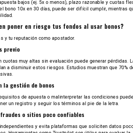
puesta bajos (ej. 5x o menos), plazo razonable y cuotas fle
el bono 10x en 30 días, puede ser difícil cumplir, mientras q
lidad.
n poner en riesgo tus fondos al usar bonos?
s y tu reputación como apostador.
s previo
 cuotas muy altas sin evaluación puede generar pérdidas. L
udan a disminuir estos riesgos. Estudios muestran que 70% d
sivas.
 la gestión de bonos
equisitos de apuesta o malinterpretar las condiciones pued
r un registro y seguir los términos al pie de la letra.
 fraudes o sitios poco confiables
 independientes y evita plataformas que soliciten datos poc
s. Herramientas como Trustpilot son útiles para evaluar la