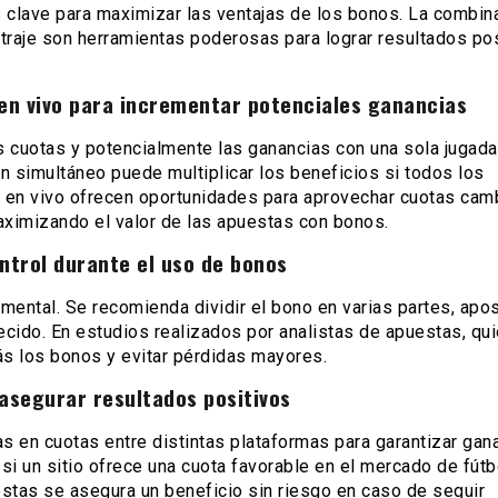
clave para maximizar las ventajas de los bonos. La combin
itraje son herramientas poderosas para lograr resultados po
en vivo para incrementar potenciales ganancias
cuotas y potencialmente las ganancias con una sola jugada
n simultáneo puede multiplicar los beneficios si todos los
 en vivo ofrecen oportunidades para aprovechar cuotas cam
aximizando el valor de las apuestas con bonos.
ntrol durante el uso de bonos
mental. Se recomienda dividir el bono en varias partes, apos
cido. En estudios realizados por analistas de apuestas, qu
ás los bonos y evitar pérdidas mayores.
asegurar resultados positivos
ias en cuotas entre distintas plataformas para garantizar gan
i un sitio ofrece una cuota favorable en el mercado de fútbo
tas se asegura un beneficio sin riesgo en caso de seguir