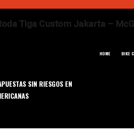
Skip
to
HOME
BIKE 
content
apuestas sin riesgos en plataformas
PUESTAS SIN RIESGOS EN
MERICANAS