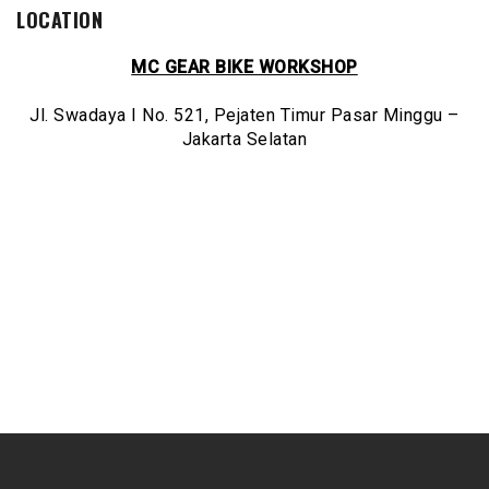
LOCATION
MC GEAR BIKE WORKSHOP
Jl. Swadaya I No. 521, Pejaten Timur Pasar Minggu –
Jakarta Selatan