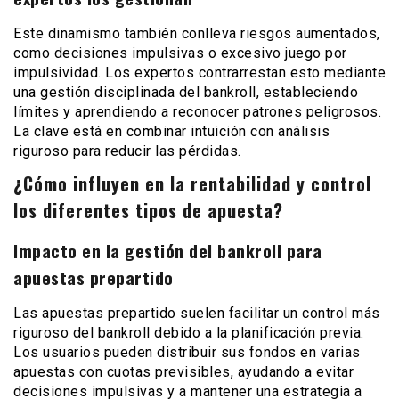
Este dinamismo también conlleva riesgos aumentados,
como decisiones impulsivas o excesivo juego por
impulsividad. Los expertos contrarrestan esto mediante
una gestión disciplinada del bankroll, estableciendo
límites y aprendiendo a reconocer patrones peligrosos.
La clave está en combinar intuición con análisis
riguroso para reducir las pérdidas.
¿Cómo influyen en la rentabilidad y control
los diferentes tipos de apuesta?
Impacto en la gestión del bankroll para
apuestas prepartido
Las apuestas prepartido suelen facilitar un control más
riguroso del bankroll debido a la planificación previa.
Los usuarios pueden distribuir sus fondos en varias
apuestas con cuotas previsibles, ayudando a evitar
decisiones impulsivas y a mantener una estrategia a