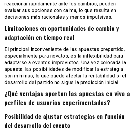
reaccionar rápidamente ante los cambios, pueden
evaluar sus opciones con calma, lo que resulta en
decisiones más racionales y menos impulsivas.
Limitaciones en oportunidades de cambio y
adaptación en tiempo real
El principal inconveniente de las apuestas prepartido,
especialmente para novatos, es la inflexibilidad para
adaptarse a eventos imprevistos. Una vez colocada la
apuesta, las posibilidades de modificar la estrategia
son mínimas, lo que puede afectar la rentabilidad si el
desarrollo del partido no sigue la predicción inicial.
¿Qué ventajas aportan las apuestas en vivo a
perfiles de usuarios experimentados?
Posibilidad de ajustar estrategias en función
del desarrollo del evento