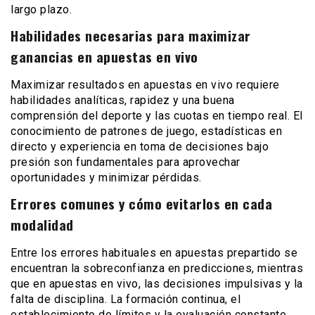
largo plazo.
Habilidades necesarias para maximizar
ganancias en apuestas en vivo
Maximizar resultados en apuestas en vivo requiere
habilidades analíticas, rapidez y una buena
comprensión del deporte y las cuotas en tiempo real. El
conocimiento de patrones de juego, estadísticas en
directo y experiencia en toma de decisiones bajo
presión son fundamentales para aprovechar
oportunidades y minimizar pérdidas.
Errores comunes y cómo evitarlos en cada
modalidad
Entre los errores habituales en apuestas prepartido se
encuentran la sobreconfianza en predicciones, mientras
que en apuestas en vivo, las decisiones impulsivas y la
falta de disciplina. La formación continua, el
establecimiento de límites y la evaluación constante