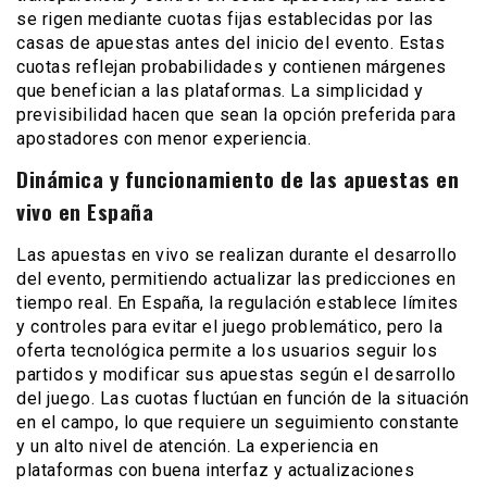
se rigen mediante cuotas fijas establecidas por las
casas de apuestas antes del inicio del evento. Estas
cuotas reflejan probabilidades y contienen márgenes
que benefician a las plataformas. La simplicidad y
previsibilidad hacen que sean la opción preferida para
apostadores con menor experiencia.
Dinámica y funcionamiento de las apuestas en
vivo en España
Las apuestas en vivo se realizan durante el desarrollo
del evento, permitiendo actualizar las predicciones en
tiempo real. En España, la regulación establece límites
y controles para evitar el juego problemático, pero la
oferta tecnológica permite a los usuarios seguir los
partidos y modificar sus apuestas según el desarrollo
del juego. Las cuotas fluctúan en función de la situación
en el campo, lo que requiere un seguimiento constante
y un alto nivel de atención. La experiencia en
plataformas con buena interfaz y actualizaciones