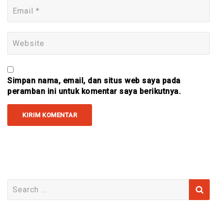
Simpan nama, email, dan situs web saya pada
peramban ini untuk komentar saya berikutnya.
Search
for: