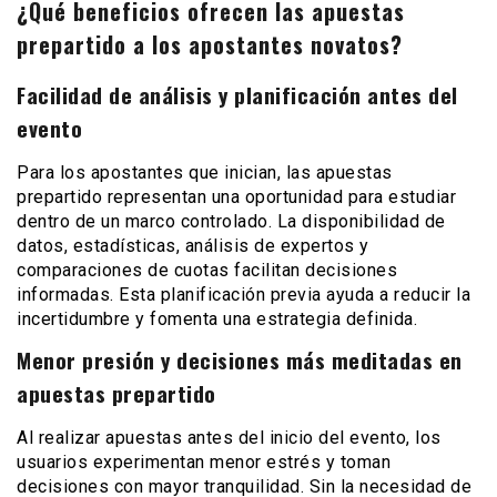
¿Qué beneficios ofrecen las apuestas
prepartido a los apostantes novatos?
Facilidad de análisis y planificación antes del
evento
Para los apostantes que inician, las apuestas
prepartido representan una oportunidad para estudiar
dentro de un marco controlado. La disponibilidad de
datos, estadísticas, análisis de expertos y
comparaciones de cuotas facilitan decisiones
informadas. Esta planificación previa ayuda a reducir la
incertidumbre y fomenta una estrategia definida.
Menor presión y decisiones más meditadas en
apuestas prepartido
Al realizar apuestas antes del inicio del evento, los
usuarios experimentan menor estrés y toman
decisiones con mayor tranquilidad. Sin la necesidad de