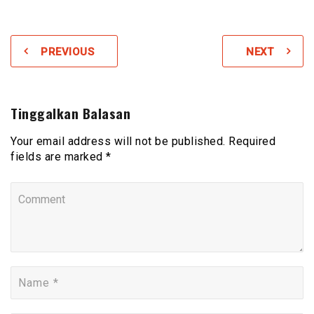
PREVIOUS
NEXT
Tinggalkan Balasan
Your email address will not be published. Required
fields are marked *