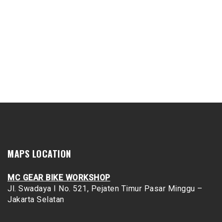
MAPS LOCATION
MC GEAR BIKE WORKSHOP
Jl. Swadaya I No. 521, Pejaten Timur
Pasar Minggu –
Jakarta Selatan