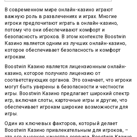
В современном мире онлайн-казино играют
важную роль в развлечениях и играх. Многие
игроки предпочитают играть в онлайн-казино,
потому что они обеспечивают комфорт и
безопасность игроков. В этом контексте Boostwin
Казино является одним из лучших онлайн-казино,
которое обеспечивает безопасность и комфорт
игрокам.
Boostwin Казино является лицензионным онлайн-
казино, которое получило лицензию от
соответствующих органов. Это означает, что игроки
могут быть уверены в безопасности и честности
игры. Boostwin Казино предлагает широкий спектр
игр, включая слоты, карточные игры и другие, что
обеспечивает игрокам широкие возможности для
игры.
Один из ключевых факторов, который делает
Boostwin Казино привлекательным для игроков, –
это его высокое качество сервиса. Boostwin Казино