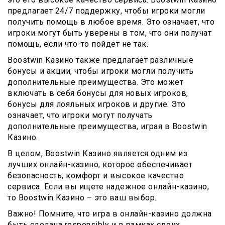
предлагает 24/7 поддержку, чтобы игроки могли
получить помощь в любое время. Это означает, что
игроки могут быть уверены в том, что они получат
помощь, если что-то пойдет не так.
Boostwin Казино также предлагает различные
бонусы и акции, чтобы игроки могли получить
дополнительные преимущества. Это может
включать в себя бонусы для новых игроков,
бонусы для лояльных игроков и другие. Это
означает, что игроки могут получать
дополнительные преимущества, играя в Boostwin
Казино.
В целом, Boostwin Казино является одним из
лучших онлайн-казино, которое обеспечивает
безопасность, комфорт и высокое качество
сервиса. Если вы ищете надежное онлайн-казино,
то Boostwin Казино – это ваш выбор.
Важно! Помните, что игра в онлайн-казино должна
быть сделана responsibly и в рамках своих