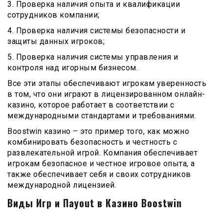
3. Проверка наличия опыта и квалификации
сотрудников компании;
4. Проверка наличия системы безопасности и
защиты данных игроков;
5. Проверка наличия системы управления и
контроля над игорным бизнесом.
Все эти этапы обеспечивают игрокам уверенность
в том, что они играют в лицензированном онлайн-
казино, которое работает в соответствии с
международными стандартами и требованиями.
Boostwin казино – это пример того, как можно
комбинировать безопасность и честность с
развлекательной игрой. Компания обеспечивает
игрокам безопасное и честное игровое опыта, а
также обеспечивает себя и своих сотрудников
международной лицензией.
Виды Игр и Пayout в Казино Boostwin