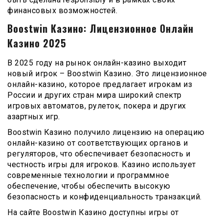
финансовых возможностей.
Boostwin Казино: Лицензионное Онлайн
Казино 2025
В 2025 году на рынок онлайн-казино выходит
новый игрок – Boostwin Казино. Это лицензионное
онлайн-казино, которое предлагает игрокам из
России и других стран мира широкий спектр
игровых автоматов, рулеток, покера и других
азартных игр.
Boostwin Казино получило лицензию на операцию
онлайн-казино от соответствующих органов и
регуляторов, что обеспечивает безопасность и
честность игры для игроков. Казино использует
современные технологии и программное
обеспечение, чтобы обеспечить высокую
безопасность и конфиденциальность транзакций.
На сайте Boostwin Казино доступны игры от