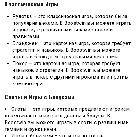
Классические Игры
Рулетка – это классическая игра, которая была
популярна веками. В Boostwin вы можете играть
в рулетку с различными типами ставок и
правилами.
Блэкджек – это карточная игра, которая требует
стратегии и навыков. В Boostwin вы можете
играть в блэкджек с реальными дилерами.
Покер – это карточная игра, которая требует
навыков и стратегии. В Boostwin вы можете
играть в покер с другими игроками или против
компьютера.
Слоты и Игры с Бонусами
Слоты – это игры, которые предлагают игрокам
возможность выиграть деньги и бонусы. В
Boostwin вы можете играть в слоты с различными
темами и функциями.
Игры с бонусами – это игры, которые