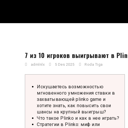
7 из 10 игроков выигрывают в Pli
admlnlx
5 Des 2025
Roda Tiga
Искушаетесь возможностью
мгновенного умножения ставки в
захватывающей plinko game и
хотите знать, как повысить свои
шансы на крупный выигрыш?
Что такое Plinko и как в нее играть?
Стратегии в Plinko: миф или