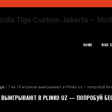
Skip
to
HOME
BIKE 
content
iga
/
7 из 10 игроков выигрывают в Plinko uz — попробуй б
В ВЫИГРЫВАЮТ В PLINKO UZ — ПОПРОБУЙ Б