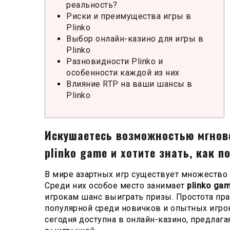
реальность?
Риски и преимущества игры в
Plinko
Выбор онлайн-казино для игры в
Plinko
Разновидности Plinko и
особенности каждой из них
Влияние RTP на ваши шансы в
Plinko
Искушаетесь возможностью мгнов
plinko game и хотите знать, как
В мире азартных игр существует множество
Среди них особое место занимает
plinko ga
игрокам шанс выиграть призы. Простота пр
популярной среди новичков и опытных игрок
сегодня доступна в онлайн-казино, предлаг