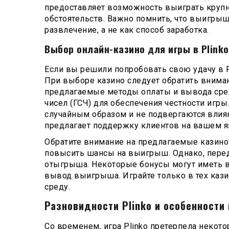
предоставляет возможность выиграть крупн
обстоятельств. Важно помнить, что выигрыш 
развлечение, а не как способ заработка.
Выбор онлайн-казино для игры в Plinko
Если вы решили попробовать свою удачу в P
При выборе казино следует обратить вниман
предлагаемые методы оплаты и вывода средс
чисел (ГСЧ) для обеспечения честности игры
случайным образом и не подвергаются влиян
предлагает поддержку клиентов на вашем я
Обратите внимание на предлагаемые казино 
повысить шансы на выигрыш. Однако, перед
отыгрыша. Некоторые бонусы могут иметь в
вывод выигрыша. Играйте только в тех каз
среду.
Разновидности Plinko и особенности
Со временем, игра Plinko претерпела некот