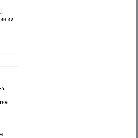
ш.
ин из
из
гие
ем