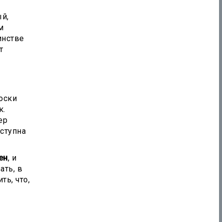
ый,
м
инстве
т
доски
к.
ер
ступна
ен
, и
ать, в
ь, что,