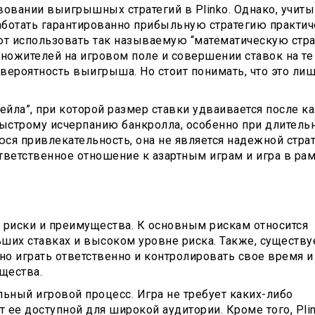
овании выигрышных стратегий в Plinko. Однако, учит
аботать гарантированно прибыльную стратегию практич
т использовать так называемую “математическую стра
ожителей на игровом поле и совершении ставок на те 
вероятность выигрыша. Но стоит понимать, что это ли
ейла”, при которой размер ставки удваивается после к
быстрому исчерпанию банкролла, особенно при длитель
ся привлекательность, она не является надежной страт
ответственное отношение к азартным играм и игра в ра
ои риски и преимущества. К основным рискам относится
ших ставках и высоком уровне риска. Также, существу
но играть ответственно и контролировать свое время и
ущества.
льный игровой процесс. Игра не требует каких-либо
 ее доступной для широкой аудитории. Кроме того, Pli