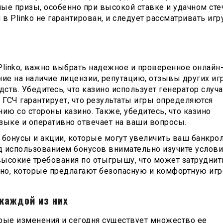
ые призы, особенно при высокой ставке и удачном сте
в Plinko не гарантирован, и следует рассматривать игр
linko, важно выбрать надежное и проверенное онлайн-
ие на наличие лицензии, репутацию, отзывы других иг
тв. Убедитесь, что казино использует генератор случ
. ГСЧ гарантирует, что результаты игры определяются
ию со стороны казино. Также, убедитесь, что казино
зыке и оперативно отвечает на ваши вопросы.
бонусы и акции, которые могут увеличить ваш банкрол
 использованием бонусов внимательно изучите услови
ысокие требования по отыгрышу, что может затруднит
ино, которые предлагают безопасную и комфортную иг
 каждой из них
орые изменения и сегодня существует множество ее