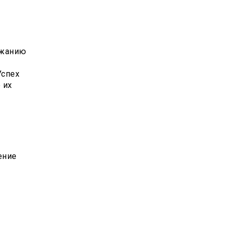
ржанию
Успех
 их
ение