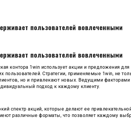
удерживает пользователей вовлеченными
удерживает пользователей вовлеченными
ская контора 1win использует акции и предложения для
х пользователей. Стратегии, применяемые 1win, не тол
иентов, но и привлекают новых. Ведущими факторами 
ндивидуальный подход к каждому клиенту.
кий спектр акций, которые делают ее привлекательно
имеют различные форматы, что позволяет каждому выб