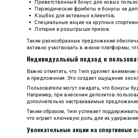
Приветственный бонус для новых пользо
Периодические фрибеты и бонусы на деп
Кэшбэк для активных клиентов;
Специальные акции на крупные спортивн
Лотереи и розыгрыши призов.
Такие разнообразные предложения обеспечи
активно участвовать в жизни платформы, чт
Индивидуальный подход к пользова
Важно отметить, что 1win уделяет внимани
и предложения. Это создает ощущение экск
Пользователи могут ожидать, что бонусы бу
Например, при внесении депозитов пользова
дополнительно настраиваемые предложения 
Таким образом, 1win успевает поддерживат
что играет ключевую роль для их удержания
Увлекательные акции на спортивные 