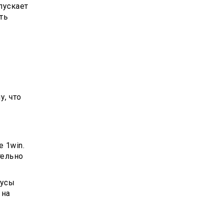
пускает
ть
, что
 1win.
тельно
нусы
 на