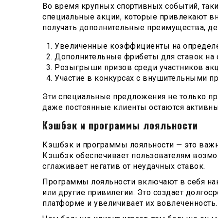
Во время крупных спортивных событий, таки
специальные акции, которые привлекают вн
получать дополнительные преимущества, де
Увеличенные коэффициенты на определ
Дополнительные фрибеты для ставок на 
Розыгрыши призов среди участников акц
Участие в конкурсах с внушительными пр
Эти специальные предложения не только при
даже постоянные клиенты остаются активн
Кэшбэк и программы лояльности
Кэшбэк и программы лояльности — это важн
Кэшбэк обеспечивает пользователям возмож
сглаживает негатив от неудачных ставок.
Программы лояльности включают в себя на
или другие привилегии. Это создает долгос
платформе и увеличивает их вовлеченность.