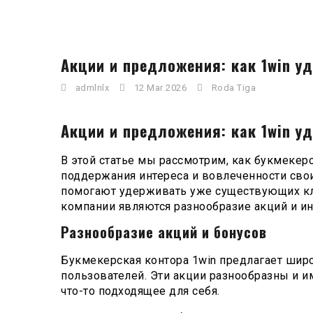
Акции и предложения: как 1win 
admlnlx
12 Mar 2026
Roda Tiga
Акции и предложения: как 1win 
В этой статье мы рассмотрим, как букмекер
поддержания интереса и вовлеченности свои
помогают удерживать уже существующих кл
компании являются разнообразие акций и и
Разнообразие акций и бонусов
Букмекерская контора 1win предлагает широ
пользователей. Эти акции разнообразны и 
что-то подходящее для себя.