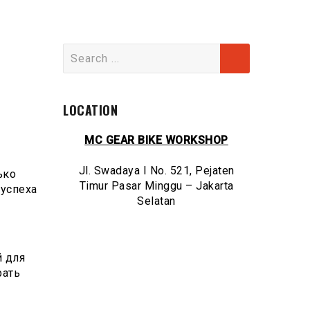
Search
for:
LOCATION
MC GEAR BIKE WORKSHOP
Jl. Swadaya I No. 521, Pejaten
ько
Timur Pasar Minggu – Jakarta
успеха
Selatan
й для
рать