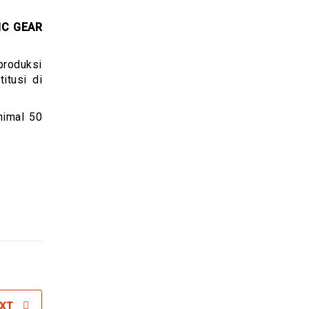
C GEAR
produksi
itusi di
nimal 50
XT