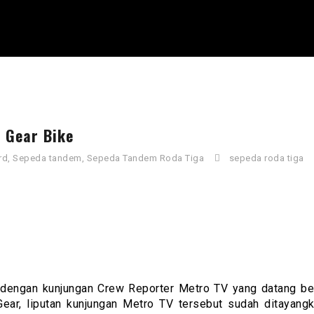
 Gear Bike
rd
,
Sepeda tandem
,
Sepeda Tandem Roda Tiga
sepeda roda tiga
engan kunjungan Crew Reporter Metro TV yang datang be
ar, liputan kunjungan Metro TV tersebut sudah ditayang