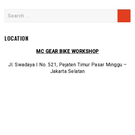
Search
for:
LOCATION
MC GEAR BIKE WORKSHOP
Jl. Swadaya I No. 521, Pejaten Timur Pasar Minggu –
Jakarta Selatan