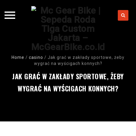
Skip
to
content
Home
/
casino
/
Jak grać w zakłady sportowe, żeby
wygrać na wyścigach konnych?
JAK GRAĆ W ZAKŁADY SPORTOWE, ŻEBY
WYGRAĆ NA WYŚCIGACH KONNYCH?